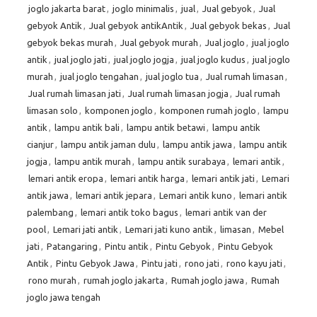
joglo jakarta barat
,
joglo minimalis
,
jual
,
Jual gebyok
,
Jual
gebyok Antik
,
Jual gebyok antikAntik
,
Jual gebyok bekas
,
Jual
gebyok bekas murah
,
Jual gebyok murah
,
Jual joglo
,
jual joglo
antik
,
jual joglo jati
,
jual joglo jogja
,
jual joglo kudus
,
jual joglo
murah
,
jual joglo tengahan
,
jual joglo tua
,
Jual rumah limasan
,
Jual rumah limasan jati
,
Jual rumah limasan jogja
,
Jual rumah
limasan solo
,
komponen joglo
,
komponen rumah joglo
,
lampu
antik
,
lampu antik bali
,
lampu antik betawi
,
lampu antik
cianjur
,
lampu antik jaman dulu
,
lampu antik jawa
,
lampu antik
jogja
,
lampu antik murah
,
lampu antik surabaya
,
lemari antik
,
lemari antik eropa
,
lemari antik harga
,
lemari antik jati
,
Lemari
antik jawa
,
lemari antik jepara
,
Lemari antik kuno
,
lemari antik
palembang
,
lemari antik toko bagus
,
lemari antik van der
pool
,
Lemari jati antik
,
Lemari jati kuno antik
,
limasan
,
Mebel
jati
,
Patangaring
,
Pintu antik
,
Pintu Gebyok
,
Pintu Gebyok
Antik
,
Pintu Gebyok Jawa
,
Pintu jati
,
rono jati
,
rono kayu jati
,
rono murah
,
rumah joglo jakarta
,
Rumah joglo jawa
,
Rumah
joglo jawa tengah