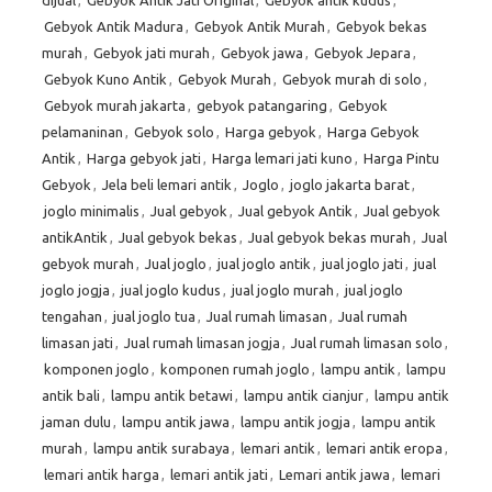
dijual
,
Gebyok Antik Jati Original
,
Gebyok antik kudus
,
Gebyok Antik Madura
,
Gebyok Antik Murah
,
Gebyok bekas
murah
,
Gebyok jati murah
,
Gebyok jawa
,
Gebyok Jepara
,
Gebyok Kuno Antik
,
Gebyok Murah
,
Gebyok murah di solo
,
Gebyok murah jakarta
,
gebyok patangaring
,
Gebyok
pelamaninan
,
Gebyok solo
,
Harga gebyok
,
Harga Gebyok
Antik
,
Harga gebyok jati
,
Harga lemari jati kuno
,
Harga Pintu
Gebyok
,
Jela beli lemari antik
,
Joglo
,
joglo jakarta barat
,
joglo minimalis
,
Jual gebyok
,
Jual gebyok Antik
,
Jual gebyok
antikAntik
,
Jual gebyok bekas
,
Jual gebyok bekas murah
,
Jual
gebyok murah
,
Jual joglo
,
jual joglo antik
,
jual joglo jati
,
jual
joglo jogja
,
jual joglo kudus
,
jual joglo murah
,
jual joglo
tengahan
,
jual joglo tua
,
Jual rumah limasan
,
Jual rumah
limasan jati
,
Jual rumah limasan jogja
,
Jual rumah limasan solo
,
komponen joglo
,
komponen rumah joglo
,
lampu antik
,
lampu
antik bali
,
lampu antik betawi
,
lampu antik cianjur
,
lampu antik
jaman dulu
,
lampu antik jawa
,
lampu antik jogja
,
lampu antik
murah
,
lampu antik surabaya
,
lemari antik
,
lemari antik eropa
,
lemari antik harga
,
lemari antik jati
,
Lemari antik jawa
,
lemari