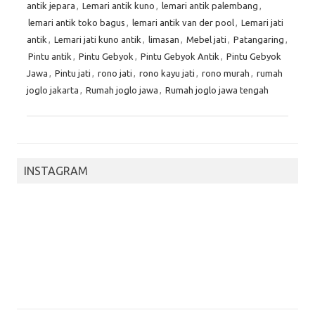
antik jepara
,
Lemari antik kuno
,
lemari antik palembang
,
lemari antik toko bagus
,
lemari antik van der pool
,
Lemari jati
antik
,
Lemari jati kuno antik
,
limasan
,
Mebel jati
,
Patangaring
,
Pintu antik
,
Pintu Gebyok
,
Pintu Gebyok Antik
,
Pintu Gebyok
Jawa
,
Pintu jati
,
rono jati
,
rono kayu jati
,
rono murah
,
rumah
joglo jakarta
,
Rumah joglo jawa
,
Rumah joglo jawa tengah
INSTAGRAM