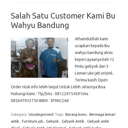
Salah Satu Customer Kami Bu
Wahyu Bandung
Alhamdulillah kami
ucapkan kepada Ibu
wahyu bandung atras
kepercayaanya beli 12
Pintu gebyok dan 3
Lemari ukir jati orisinil.
Terima kasih Open
Order ntuk info lebih lanjut Untuk Lebih Jelasnya Bisa
Hubungi Kami : Tlp/Sms : 081229754591Wa :
085647053750 BBM : 5F96C2A6
Category:
Uncategorized
Tags:
Barang kuno
,
Berniaga lemari
antik
,
Furniture jati
,
Gebyok
,
Gebyok Antik
,
Gebyok antik