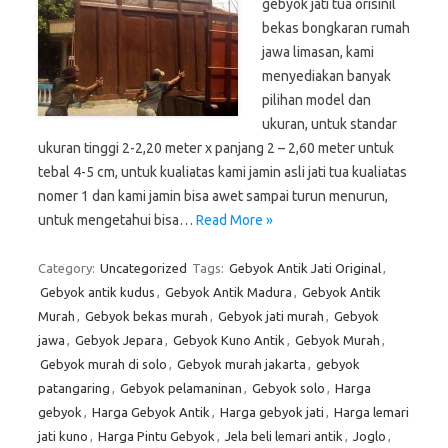
gebyok jati tua orisinil
bekas bongkaran rumah
jawa limasan, kami
menyediakan banyak
pilihan model dan
ukuran, untuk standar
ukuran tinggi 2-2,20 meter x panjang 2 – 2,60 meter untuk
tebal 4-5 cm, untuk kualiatas kami jamin asli jati tua kualiatas
nomer 1 dan kami jamin bisa awet sampai turun menurun,
untuk mengetahui bisa…
Read More »
Category:
Uncategorized
Tags:
Gebyok Antik Jati Original
,
Gebyok antik kudus
,
Gebyok Antik Madura
,
Gebyok Antik
Murah
,
Gebyok bekas murah
,
Gebyok jati murah
,
Gebyok
jawa
,
Gebyok Jepara
,
Gebyok Kuno Antik
,
Gebyok Murah
,
Gebyok murah di solo
,
Gebyok murah jakarta
,
gebyok
patangaring
,
Gebyok pelamaninan
,
Gebyok solo
,
Harga
gebyok
,
Harga Gebyok Antik
,
Harga gebyok jati
,
Harga lemari
jati kuno
,
Harga Pintu Gebyok
,
Jela beli lemari antik
,
Joglo
,