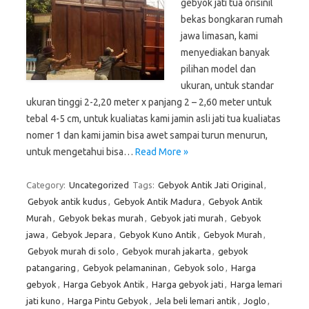
gebyok jati tua orisinil
bekas bongkaran rumah
jawa limasan, kami
menyediakan banyak
pilihan model dan
ukuran, untuk standar
ukuran tinggi 2-2,20 meter x panjang 2 – 2,60 meter untuk
tebal 4-5 cm, untuk kualiatas kami jamin asli jati tua kualiatas
nomer 1 dan kami jamin bisa awet sampai turun menurun,
untuk mengetahui bisa…
Read More »
Category:
Uncategorized
Tags:
Gebyok Antik Jati Original
,
Gebyok antik kudus
,
Gebyok Antik Madura
,
Gebyok Antik
Murah
,
Gebyok bekas murah
,
Gebyok jati murah
,
Gebyok
jawa
,
Gebyok Jepara
,
Gebyok Kuno Antik
,
Gebyok Murah
,
Gebyok murah di solo
,
Gebyok murah jakarta
,
gebyok
patangaring
,
Gebyok pelamaninan
,
Gebyok solo
,
Harga
gebyok
,
Harga Gebyok Antik
,
Harga gebyok jati
,
Harga lemari
jati kuno
,
Harga Pintu Gebyok
,
Jela beli lemari antik
,
Joglo
,