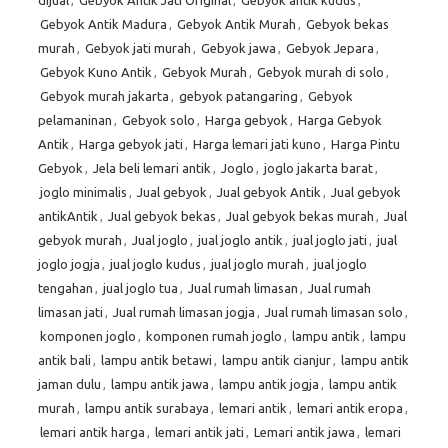
dijual
,
Gebyok Antik Jati Original
,
Gebyok antik kudus
,
Gebyok Antik Madura
,
Gebyok Antik Murah
,
Gebyok bekas
murah
,
Gebyok jati murah
,
Gebyok jawa
,
Gebyok Jepara
,
Gebyok Kuno Antik
,
Gebyok Murah
,
Gebyok murah di solo
,
Gebyok murah jakarta
,
gebyok patangaring
,
Gebyok
pelamaninan
,
Gebyok solo
,
Harga gebyok
,
Harga Gebyok
Antik
,
Harga gebyok jati
,
Harga lemari jati kuno
,
Harga Pintu
Gebyok
,
Jela beli lemari antik
,
Joglo
,
joglo jakarta barat
,
joglo minimalis
,
Jual gebyok
,
Jual gebyok Antik
,
Jual gebyok
antikAntik
,
Jual gebyok bekas
,
Jual gebyok bekas murah
,
Jual
gebyok murah
,
Jual joglo
,
jual joglo antik
,
jual joglo jati
,
jual
joglo jogja
,
jual joglo kudus
,
jual joglo murah
,
jual joglo
tengahan
,
jual joglo tua
,
Jual rumah limasan
,
Jual rumah
limasan jati
,
Jual rumah limasan jogja
,
Jual rumah limasan solo
,
komponen joglo
,
komponen rumah joglo
,
lampu antik
,
lampu
antik bali
,
lampu antik betawi
,
lampu antik cianjur
,
lampu antik
jaman dulu
,
lampu antik jawa
,
lampu antik jogja
,
lampu antik
murah
,
lampu antik surabaya
,
lemari antik
,
lemari antik eropa
,
lemari antik harga
,
lemari antik jati
,
Lemari antik jawa
,
lemari