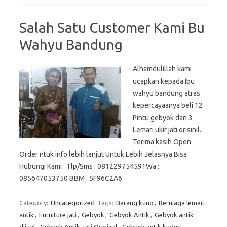
Salah Satu Customer Kami Bu
Wahyu Bandung
Alhamdulillah kami
ucapkan kepada Ibu
wahyu bandung atras
kepercayaanya beli 12
Pintu gebyok dan 3
Lemari ukir jati orisinil.
Terima kasih Open
Order ntuk info lebih lanjut Untuk Lebih Jelasnya Bisa
Hubungi Kami : Tlp/Sms : 081229754591Wa :
085647053750 BBM : 5F96C2A6
Category:
Uncategorized
Tags:
Barang kuno
,
Berniaga lemari
antik
,
Furniture jati
,
Gebyok
,
Gebyok Antik
,
Gebyok antik