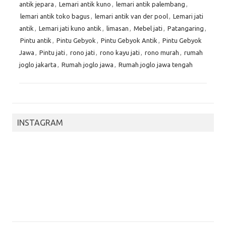
antik jepara
,
Lemari antik kuno
,
lemari antik palembang
,
lemari antik toko bagus
,
lemari antik van der pool
,
Lemari jati
antik
,
Lemari jati kuno antik
,
limasan
,
Mebel jati
,
Patangaring
,
Pintu antik
,
Pintu Gebyok
,
Pintu Gebyok Antik
,
Pintu Gebyok
Jawa
,
Pintu jati
,
rono jati
,
rono kayu jati
,
rono murah
,
rumah
joglo jakarta
,
Rumah joglo jawa
,
Rumah joglo jawa tengah
INSTAGRAM