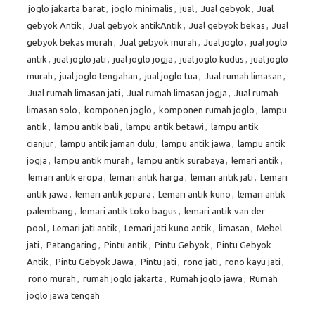
joglo jakarta barat
,
joglo minimalis
,
jual
,
Jual gebyok
,
Jual
gebyok Antik
,
Jual gebyok antikAntik
,
Jual gebyok bekas
,
Jual
gebyok bekas murah
,
Jual gebyok murah
,
Jual joglo
,
jual joglo
antik
,
jual joglo jati
,
jual joglo jogja
,
jual joglo kudus
,
jual joglo
murah
,
jual joglo tengahan
,
jual joglo tua
,
Jual rumah limasan
,
Jual rumah limasan jati
,
Jual rumah limasan jogja
,
Jual rumah
limasan solo
,
komponen joglo
,
komponen rumah joglo
,
lampu
antik
,
lampu antik bali
,
lampu antik betawi
,
lampu antik
cianjur
,
lampu antik jaman dulu
,
lampu antik jawa
,
lampu antik
jogja
,
lampu antik murah
,
lampu antik surabaya
,
lemari antik
,
lemari antik eropa
,
lemari antik harga
,
lemari antik jati
,
Lemari
antik jawa
,
lemari antik jepara
,
Lemari antik kuno
,
lemari antik
palembang
,
lemari antik toko bagus
,
lemari antik van der
pool
,
Lemari jati antik
,
Lemari jati kuno antik
,
limasan
,
Mebel
jati
,
Patangaring
,
Pintu antik
,
Pintu Gebyok
,
Pintu Gebyok
Antik
,
Pintu Gebyok Jawa
,
Pintu jati
,
rono jati
,
rono kayu jati
,
rono murah
,
rumah joglo jakarta
,
Rumah joglo jawa
,
Rumah
joglo jawa tengah