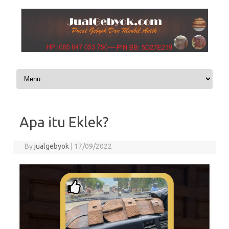
Skip to content
Apa itu Eklek?
By
jualgebyok
|
17/09/2022