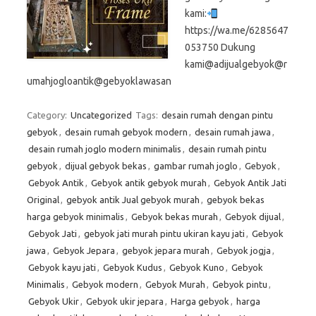
kami:
https://wa.me/6285647
053750 Dukung
kami@adijualgebyok@r
umahjogloantik@gebyoklawasan
Category:
Uncategorized
Tags:
desain rumah dengan pintu
gebyok
,
desain rumah gebyok modern
,
desain rumah jawa
,
desain rumah joglo modern minimalis
,
desain rumah pintu
gebyok
,
dijual gebyok bekas
,
gambar rumah joglo
,
Gebyok
,
Gebyok Antik
,
Gebyok antik gebyok murah
,
Gebyok Antik Jati
Original
,
gebyok antik Jual gebyok murah
,
gebyok bekas
harga gebyok minimalis
,
Gebyok bekas murah
,
Gebyok dijual
,
Gebyok Jati
,
gebyok jati murah pintu ukiran kayu jati
,
Gebyok
jawa
,
Gebyok Jepara
,
gebyok jepara murah
,
Gebyok jogja
,
Gebyok kayu jati
,
Gebyok Kudus
,
Gebyok Kuno
,
Gebyok
Minimalis
,
Gebyok modern
,
Gebyok Murah
,
Gebyok pintu
,
Gebyok Ukir
,
Gebyok ukir jepara
,
Harga gebyok
,
harga