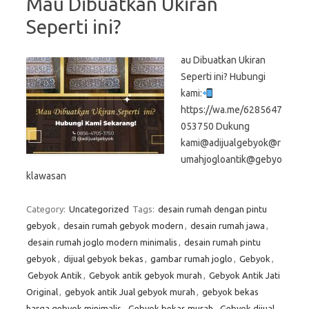
Mau Dibuatkan Ukiran
Seperti ini?
au Dibuatkan Ukiran
Seperti ini? Hubungi
kami:
https://wa.me/6285647
053750 Dukung
kami@adijualgebyok@r
umahjogloantik@gebyo
klawasan
Category:
Uncategorized
Tags:
desain rumah dengan pintu
gebyok
,
desain rumah gebyok modern
,
desain rumah jawa
,
desain rumah joglo modern minimalis
,
desain rumah pintu
gebyok
,
dijual gebyok bekas
,
gambar rumah joglo
,
Gebyok
,
Gebyok Antik
,
Gebyok antik gebyok murah
,
Gebyok Antik Jati
Original
,
gebyok antik Jual gebyok murah
,
gebyok bekas
harga gebyok minimalis
,
Gebyok bekas murah
,
Gebyok dijual
,