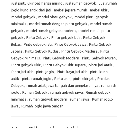
jual pintu ukir bali harga miring
,
jual rumah gebyok
,
Jual rumah
joglo kuno antik dari jati
,
mebel jepara murah
,
mebel ukir
,
model gebyok
,
model pintu gebyok
,
model pintu gebyok
minimalis
,
model rumah dengan pintu gebyok
,
model rumah
gebyok
,
model rumah gebyok modern
,
model rumah pintu
gebyok
,
Pintu Gebyok
,
Pintu gebyok bali
,
Pintu Gebyok
Bekas
,
Pintu gebyok jati
,
Pintu Gebyok Jawa
,
Pintu Gebyok
Jepara
,
Pintu Gebyok Kudus
,
Pintu Gebyok Madura
,
Pintu
Gebyok Minimalis
,
Pintu Gebyok Modern
,
Pintu Gebyok Murah
,
Pintu gebyok ukir
,
Pintu Gebyok Ukir Jepara
,
pintu jati antik
,
Pintu jati ukir
,
pintu joglo
,
Pintu kayu jati ukir
,
pintu kuno
antik
,
pintu rumah joglo
,
Pintu ukir
,
pintu ukir jati
,
Produk
Gebyok
,
rumah adat jawa tengah dan penjelasannya
,
rumah di
joglo
,
Rumah Gebyok
,
rumah gebyok jawa
,
Rumah gebyok
minimalis
,
rumah gebyok modern
,
rumah jawa
,
Rumah joglo
jawa
,
Rumah joglo jawa tengah