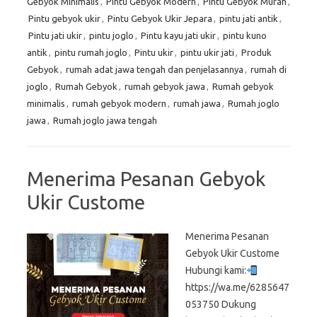
Gebyok Minimalis
,
Pintu Gebyok Modern
,
Pintu Gebyok Murah
,
Pintu gebyok ukir
,
Pintu Gebyok Ukir Jepara
,
pintu jati antik
,
Pintu jati ukir
,
pintu joglo
,
Pintu kayu jati ukir
,
pintu kuno
antik
,
pintu rumah joglo
,
Pintu ukir
,
pintu ukir jati
,
Produk
Gebyok
,
rumah adat jawa tengah dan penjelasannya
,
rumah di
joglo
,
Rumah Gebyok
,
rumah gebyok jawa
,
Rumah gebyok
minimalis
,
rumah gebyok modern
,
rumah jawa
,
Rumah joglo
jawa
,
Rumah joglo jawa tengah
Menerima Pesanan Gebyok
Ukir Custome
Menerima Pesanan
Gebyok Ukir Custome
Hubungi kami:
https://wa.me/6285647
053750 Dukung