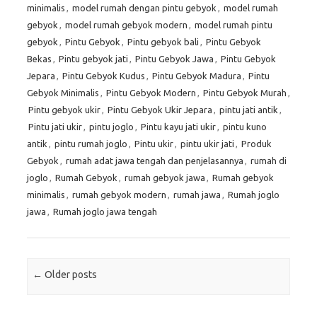
minimalis
,
model rumah dengan pintu gebyok
,
model rumah
gebyok
,
model rumah gebyok modern
,
model rumah pintu
gebyok
,
Pintu Gebyok
,
Pintu gebyok bali
,
Pintu Gebyok
Bekas
,
Pintu gebyok jati
,
Pintu Gebyok Jawa
,
Pintu Gebyok
Jepara
,
Pintu Gebyok Kudus
,
Pintu Gebyok Madura
,
Pintu
Gebyok Minimalis
,
Pintu Gebyok Modern
,
Pintu Gebyok Murah
,
Pintu gebyok ukir
,
Pintu Gebyok Ukir Jepara
,
pintu jati antik
,
Pintu jati ukir
,
pintu joglo
,
Pintu kayu jati ukir
,
pintu kuno
antik
,
pintu rumah joglo
,
Pintu ukir
,
pintu ukir jati
,
Produk
Gebyok
,
rumah adat jawa tengah dan penjelasannya
,
rumah di
joglo
,
Rumah Gebyok
,
rumah gebyok jawa
,
Rumah gebyok
minimalis
,
rumah gebyok modern
,
rumah jawa
,
Rumah joglo
jawa
,
Rumah joglo jawa tengah
Post navigation
←
Older posts