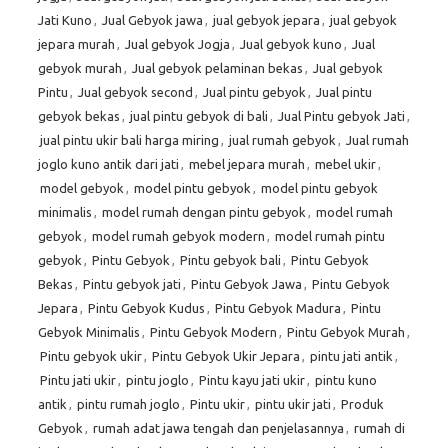
Jati Kuno
,
Jual Gebyok jawa
,
jual gebyok jepara
,
jual gebyok
jepara murah
,
Jual gebyok Jogja
,
Jual gebyok kuno
,
Jual
gebyok murah
,
Jual gebyok pelaminan bekas
,
Jual gebyok
Pintu
,
Jual gebyok second
,
Jual pintu gebyok
,
Jual pintu
gebyok bekas
,
jual pintu gebyok di bali
,
Jual Pintu gebyok Jati
,
jual pintu ukir bali harga miring
,
jual rumah gebyok
,
Jual rumah
joglo kuno antik dari jati
,
mebel jepara murah
,
mebel ukir
,
model gebyok
,
model pintu gebyok
,
model pintu gebyok
minimalis
,
model rumah dengan pintu gebyok
,
model rumah
gebyok
,
model rumah gebyok modern
,
model rumah pintu
gebyok
,
Pintu Gebyok
,
Pintu gebyok bali
,
Pintu Gebyok
Bekas
,
Pintu gebyok jati
,
Pintu Gebyok Jawa
,
Pintu Gebyok
Jepara
,
Pintu Gebyok Kudus
,
Pintu Gebyok Madura
,
Pintu
Gebyok Minimalis
,
Pintu Gebyok Modern
,
Pintu Gebyok Murah
,
Pintu gebyok ukir
,
Pintu Gebyok Ukir Jepara
,
pintu jati antik
,
Pintu jati ukir
,
pintu joglo
,
Pintu kayu jati ukir
,
pintu kuno
antik
,
pintu rumah joglo
,
Pintu ukir
,
pintu ukir jati
,
Produk
Gebyok
,
rumah adat jawa tengah dan penjelasannya
,
rumah di