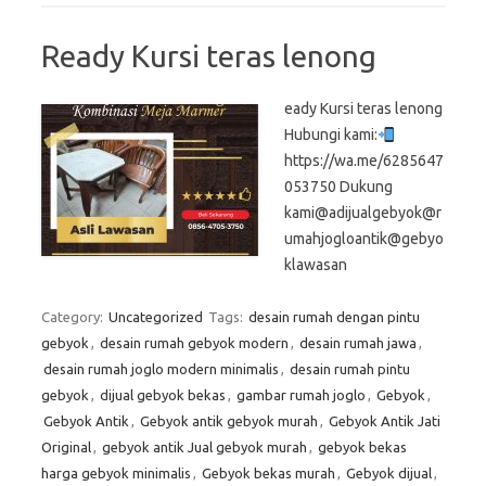
Ready Kursi teras lenong
eady Kursi teras lenong
Hubungi kami:
https://wa.me/6285647
053750 Dukung
kami@adijualgebyok@r
umahjogloantik@gebyo
klawasan
Category:
Uncategorized
Tags:
desain rumah dengan pintu
gebyok
,
desain rumah gebyok modern
,
desain rumah jawa
,
desain rumah joglo modern minimalis
,
desain rumah pintu
gebyok
,
dijual gebyok bekas
,
gambar rumah joglo
,
Gebyok
,
Gebyok Antik
,
Gebyok antik gebyok murah
,
Gebyok Antik Jati
Original
,
gebyok antik Jual gebyok murah
,
gebyok bekas
harga gebyok minimalis
,
Gebyok bekas murah
,
Gebyok dijual
,