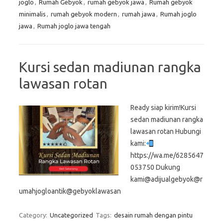
joglo
,
Rumah Gebyok
,
rumah gebyok jawa
,
Rumah gebyok
minimalis
,
rumah gebyok modern
,
rumah jawa
,
Rumah joglo
jawa
,
Rumah joglo jawa tengah
Kursi sedan madiunan rangka
lawasan rotan
Ready siap kirim!Kursi
sedan madiunan rangka
lawasan rotan Hubungi
kami:
https://wa.me/6285647
053750 Dukung
kami@adijualgebyok@r
umahjogloantik@gebyoklawasan
Category:
Uncategorized
Tags:
desain rumah dengan pintu