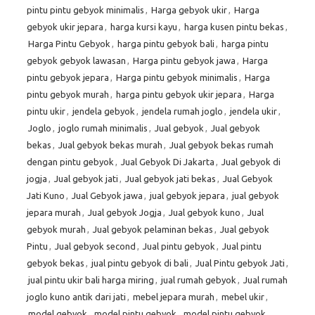
pintu pintu gebyok minimalis
,
Harga gebyok ukir
,
Harga
gebyok ukir jepara
,
harga kursi kayu
,
harga kusen pintu bekas
,
Harga Pintu Gebyok
,
harga pintu gebyok bali
,
harga pintu
gebyok gebyok lawasan
,
Harga pintu gebyok jawa
,
Harga
pintu gebyok jepara
,
Harga pintu gebyok minimalis
,
Harga
pintu gebyok murah
,
harga pintu gebyok ukir jepara
,
Harga
pintu ukir
,
jendela gebyok
,
jendela rumah joglo
,
jendela ukir
,
Joglo
,
joglo rumah minimalis
,
Jual gebyok
,
Jual gebyok
bekas
,
Jual gebyok bekas murah
,
Jual gebyok bekas rumah
dengan pintu gebyok
,
Jual Gebyok Di Jakarta
,
Jual gebyok di
jogja
,
Jual gebyok jati
,
Jual gebyok jati bekas
,
Jual Gebyok
Jati Kuno
,
Jual Gebyok jawa
,
jual gebyok jepara
,
jual gebyok
jepara murah
,
Jual gebyok Jogja
,
Jual gebyok kuno
,
Jual
gebyok murah
,
Jual gebyok pelaminan bekas
,
Jual gebyok
Pintu
,
Jual gebyok second
,
Jual pintu gebyok
,
Jual pintu
gebyok bekas
,
jual pintu gebyok di bali
,
Jual Pintu gebyok Jati
,
jual pintu ukir bali harga miring
,
jual rumah gebyok
,
Jual rumah
joglo kuno antik dari jati
,
mebel jepara murah
,
mebel ukir
,
model gebyok
,
model pintu gebyok
,
model pintu gebyok