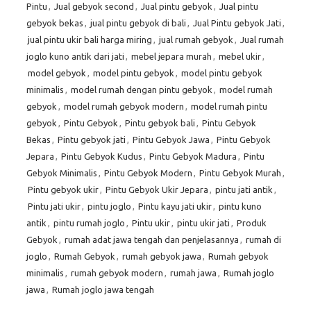
Pintu
,
Jual gebyok second
,
Jual pintu gebyok
,
Jual pintu
gebyok bekas
,
jual pintu gebyok di bali
,
Jual Pintu gebyok Jati
,
jual pintu ukir bali harga miring
,
jual rumah gebyok
,
Jual rumah
joglo kuno antik dari jati
,
mebel jepara murah
,
mebel ukir
,
model gebyok
,
model pintu gebyok
,
model pintu gebyok
minimalis
,
model rumah dengan pintu gebyok
,
model rumah
gebyok
,
model rumah gebyok modern
,
model rumah pintu
gebyok
,
Pintu Gebyok
,
Pintu gebyok bali
,
Pintu Gebyok
Bekas
,
Pintu gebyok jati
,
Pintu Gebyok Jawa
,
Pintu Gebyok
Jepara
,
Pintu Gebyok Kudus
,
Pintu Gebyok Madura
,
Pintu
Gebyok Minimalis
,
Pintu Gebyok Modern
,
Pintu Gebyok Murah
,
Pintu gebyok ukir
,
Pintu Gebyok Ukir Jepara
,
pintu jati antik
,
Pintu jati ukir
,
pintu joglo
,
Pintu kayu jati ukir
,
pintu kuno
antik
,
pintu rumah joglo
,
Pintu ukir
,
pintu ukir jati
,
Produk
Gebyok
,
rumah adat jawa tengah dan penjelasannya
,
rumah di
joglo
,
Rumah Gebyok
,
rumah gebyok jawa
,
Rumah gebyok
minimalis
,
rumah gebyok modern
,
rumah jawa
,
Rumah joglo
jawa
,
Rumah joglo jawa tengah