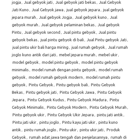
jogja
,
Jual gebyok jati
,
Jual gebyok jati bekas
,
Jual Gebyok
Jati Kuno
,
Jual Gebyok jawa
,
jual gebyok jepara
,
jual gebyok
jepara murah
,
Jual gebyok Jogja
,
Jual gebyok kuno
,
Jual
gebyok murah
,
Jual gebyok pelaminan bekas
,
Jual gebyok
Pintu
,
Jual gebyok second
,
Jual pintu gebyok
,
Jual pintu
gebyok bekas
,
jual pintu gebyok di bali
,
Jual Pintu gebyok Jati
,
jual pintu ukir bali harga miring
,
jual rumah gebyok
,
Jual rumah
joglo kuno antik dari jati
,
mebel jepara murah
,
mebel ukir
,
model gebyok
,
model pintu gebyok
,
model pintu gebyok
minimalis
,
model rumah dengan pintu gebyok
,
model rumah
gebyok
,
model rumah gebyok modern
,
model rumah pintu
gebyok
,
Pintu Gebyok
,
Pintu gebyok bali
,
Pintu Gebyok
Bekas
,
Pintu gebyok jati
,
Pintu Gebyok Jawa
,
Pintu Gebyok
Jepara
,
Pintu Gebyok Kudus
,
Pintu Gebyok Madura
,
Pintu
Gebyok Minimalis
,
Pintu Gebyok Modern
,
Pintu Gebyok Murah
,
Pintu gebyok ukir
,
Pintu Gebyok Ukir Jepara
,
pintu jati antik
,
Pintu jati ukir
,
pintu joglo
,
Pintu kayu jati ukir
,
pintu kuno
antik
,
pintu rumah joglo
,
Pintu ukir
,
pintu ukir jati
,
Produk
Gebyok
,
rumah adat jawa tengah dan penjelasannya
,
rumah di