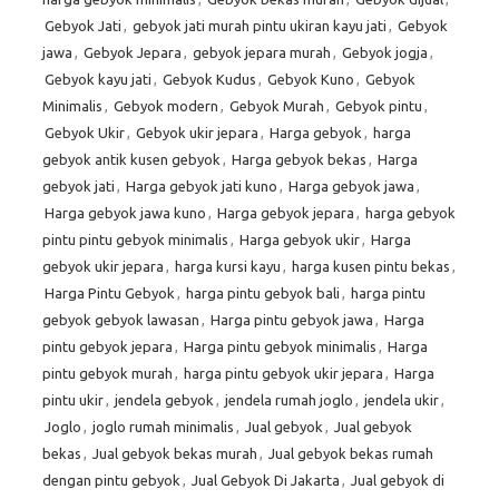
Gebyok Jati
,
gebyok jati murah pintu ukiran kayu jati
,
Gebyok
jawa
,
Gebyok Jepara
,
gebyok jepara murah
,
Gebyok jogja
,
Gebyok kayu jati
,
Gebyok Kudus
,
Gebyok Kuno
,
Gebyok
Minimalis
,
Gebyok modern
,
Gebyok Murah
,
Gebyok pintu
,
Gebyok Ukir
,
Gebyok ukir jepara
,
Harga gebyok
,
harga
gebyok antik kusen gebyok
,
Harga gebyok bekas
,
Harga
gebyok jati
,
Harga gebyok jati kuno
,
Harga gebyok jawa
,
Harga gebyok jawa kuno
,
Harga gebyok jepara
,
harga gebyok
pintu pintu gebyok minimalis
,
Harga gebyok ukir
,
Harga
gebyok ukir jepara
,
harga kursi kayu
,
harga kusen pintu bekas
,
Harga Pintu Gebyok
,
harga pintu gebyok bali
,
harga pintu
gebyok gebyok lawasan
,
Harga pintu gebyok jawa
,
Harga
pintu gebyok jepara
,
Harga pintu gebyok minimalis
,
Harga
pintu gebyok murah
,
harga pintu gebyok ukir jepara
,
Harga
pintu ukir
,
jendela gebyok
,
jendela rumah joglo
,
jendela ukir
,
Joglo
,
joglo rumah minimalis
,
Jual gebyok
,
Jual gebyok
bekas
,
Jual gebyok bekas murah
,
Jual gebyok bekas rumah
dengan pintu gebyok
,
Jual Gebyok Di Jakarta
,
Jual gebyok di