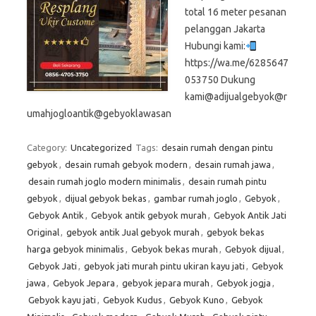
total 16 meter pesanan
pelanggan Jakarta
Hubungi kami:
https://wa.me/6285647
053750 Dukung
kami@adijualgebyok@r
umahjogloantik@gebyoklawasan
Category:
Uncategorized
Tags:
desain rumah dengan pintu
gebyok
,
desain rumah gebyok modern
,
desain rumah jawa
,
desain rumah joglo modern minimalis
,
desain rumah pintu
gebyok
,
dijual gebyok bekas
,
gambar rumah joglo
,
Gebyok
,
Gebyok Antik
,
Gebyok antik gebyok murah
,
Gebyok Antik Jati
Original
,
gebyok antik Jual gebyok murah
,
gebyok bekas
harga gebyok minimalis
,
Gebyok bekas murah
,
Gebyok dijual
,
Gebyok Jati
,
gebyok jati murah pintu ukiran kayu jati
,
Gebyok
jawa
,
Gebyok Jepara
,
gebyok jepara murah
,
Gebyok jogja
,
Gebyok kayu jati
,
Gebyok Kudus
,
Gebyok Kuno
,
Gebyok