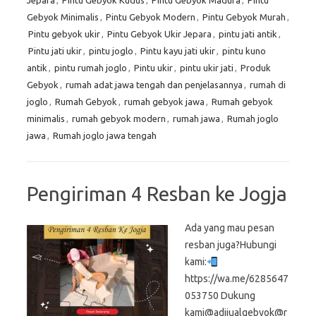
Jepara
,
Pintu Gebyok Kudus
,
Pintu Gebyok Madura
,
Pintu
Gebyok Minimalis
,
Pintu Gebyok Modern
,
Pintu Gebyok Murah
,
Pintu gebyok ukir
,
Pintu Gebyok Ukir Jepara
,
pintu jati antik
,
Pintu jati ukir
,
pintu joglo
,
Pintu kayu jati ukir
,
pintu kuno
antik
,
pintu rumah joglo
,
Pintu ukir
,
pintu ukir jati
,
Produk
Gebyok
,
rumah adat jawa tengah dan penjelasannya
,
rumah di
joglo
,
Rumah Gebyok
,
rumah gebyok jawa
,
Rumah gebyok
minimalis
,
rumah gebyok modern
,
rumah jawa
,
Rumah joglo
jawa
,
Rumah joglo jawa tengah
Pengiriman 4 Resban ke Jogja
Ada yang mau pesan
resban juga?Hubungi
kami:
https://wa.me/6285647
053750 Dukung
kami@adijualgebyok@r