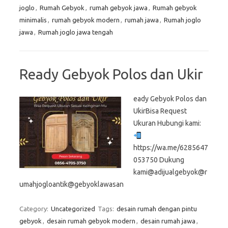
joglo
,
Rumah Gebyok
,
rumah gebyok jawa
,
Rumah gebyok
minimalis
,
rumah gebyok modern
,
rumah jawa
,
Rumah joglo
jawa
,
Rumah joglo jawa tengah
Ready Gebyok Polos dan Ukir
eady Gebyok Polos dan
UkirBisa Request
Ukuran Hubungi kami:
https://wa.me/6285647
053750 Dukung
kami@adijualgebyok@r
umahjogloantik@gebyoklawasan
Category:
Uncategorized
Tags:
desain rumah dengan pintu
gebyok
,
desain rumah gebyok modern
,
desain rumah jawa
,