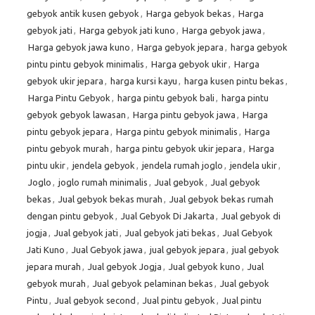
gebyok antik kusen gebyok
,
Harga gebyok bekas
,
Harga
gebyok jati
,
Harga gebyok jati kuno
,
Harga gebyok jawa
,
Harga gebyok jawa kuno
,
Harga gebyok jepara
,
harga gebyok
pintu pintu gebyok minimalis
,
Harga gebyok ukir
,
Harga
gebyok ukir jepara
,
harga kursi kayu
,
harga kusen pintu bekas
,
Harga Pintu Gebyok
,
harga pintu gebyok bali
,
harga pintu
gebyok gebyok lawasan
,
Harga pintu gebyok jawa
,
Harga
pintu gebyok jepara
,
Harga pintu gebyok minimalis
,
Harga
pintu gebyok murah
,
harga pintu gebyok ukir jepara
,
Harga
pintu ukir
,
jendela gebyok
,
jendela rumah joglo
,
jendela ukir
,
Joglo
,
joglo rumah minimalis
,
Jual gebyok
,
Jual gebyok
bekas
,
Jual gebyok bekas murah
,
Jual gebyok bekas rumah
dengan pintu gebyok
,
Jual Gebyok Di Jakarta
,
Jual gebyok di
jogja
,
Jual gebyok jati
,
Jual gebyok jati bekas
,
Jual Gebyok
Jati Kuno
,
Jual Gebyok jawa
,
jual gebyok jepara
,
jual gebyok
jepara murah
,
Jual gebyok Jogja
,
Jual gebyok kuno
,
Jual
gebyok murah
,
Jual gebyok pelaminan bekas
,
Jual gebyok
Pintu
,
Jual gebyok second
,
Jual pintu gebyok
,
Jual pintu