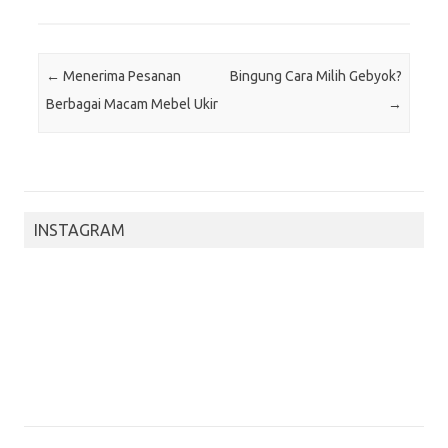
Post navigation
←
Menerima Pesanan
Bingung Cara Milih Gebyok?
Berbagai Macam Mebel Ukir
→
INSTAGRAM