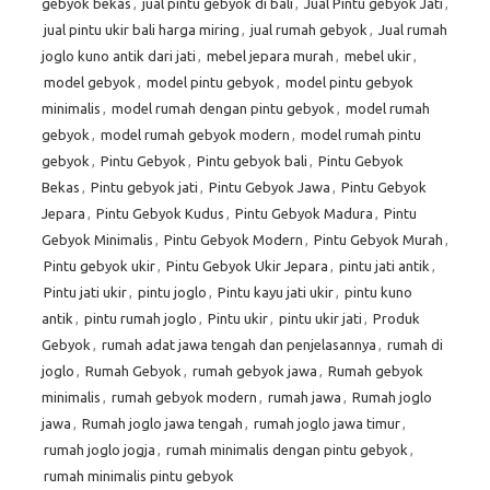
gebyok bekas
,
jual pintu gebyok di bali
,
Jual Pintu gebyok Jati
,
jual pintu ukir bali harga miring
,
jual rumah gebyok
,
Jual rumah
joglo kuno antik dari jati
,
mebel jepara murah
,
mebel ukir
,
model gebyok
,
model pintu gebyok
,
model pintu gebyok
minimalis
,
model rumah dengan pintu gebyok
,
model rumah
gebyok
,
model rumah gebyok modern
,
model rumah pintu
gebyok
,
Pintu Gebyok
,
Pintu gebyok bali
,
Pintu Gebyok
Bekas
,
Pintu gebyok jati
,
Pintu Gebyok Jawa
,
Pintu Gebyok
Jepara
,
Pintu Gebyok Kudus
,
Pintu Gebyok Madura
,
Pintu
Gebyok Minimalis
,
Pintu Gebyok Modern
,
Pintu Gebyok Murah
,
Pintu gebyok ukir
,
Pintu Gebyok Ukir Jepara
,
pintu jati antik
,
Pintu jati ukir
,
pintu joglo
,
Pintu kayu jati ukir
,
pintu kuno
antik
,
pintu rumah joglo
,
Pintu ukir
,
pintu ukir jati
,
Produk
Gebyok
,
rumah adat jawa tengah dan penjelasannya
,
rumah di
joglo
,
Rumah Gebyok
,
rumah gebyok jawa
,
Rumah gebyok
minimalis
,
rumah gebyok modern
,
rumah jawa
,
Rumah joglo
jawa
,
Rumah joglo jawa tengah
,
rumah joglo jawa timur
,
rumah joglo jogja
,
rumah minimalis dengan pintu gebyok
,
rumah minimalis pintu gebyok