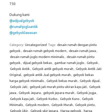
750
Dukung kami
@adijualgebyok
@rumahjogloantik
@gebyoklawasan
Category:
Uncategorized
Tags:
desain rumah dengan pintu
gebyok
,
desain rumah gebyok modern
,
desain rumah jawa
,
desain rumah joglo modern minimalis
,
desain rumah pintu
gebyok
,
dijual gebyok bekas
,
gambar rumah joglo
,
Gebyok
,
Gebyok Antik
,
Gebyok antik gebyok murah
,
Gebyok Antik Jati
Original
,
gebyok antik Jual gebyok murah
,
gebyok bekas
harga gebyok minimalis
,
Gebyok bekas murah
,
Gebyok dijual
,
Gebyok Jati
,
gebyok jati murah pintu ukiran kayu jati
,
Gebyok
jawa
,
Gebyok Jepara
,
gebyok jepara murah
,
Gebyok jogja
,
Gebyok kayu jati
,
Gebyok Kudus
,
Gebyok Kuno
,
Gebyok
Minimalis
,
Gebyok modern
,
Gebyok Murah
,
Gebyok pintu
,
Gebyok Ukir
,
Gebyok ukir jepara
,
Harga gebyok
,
harga