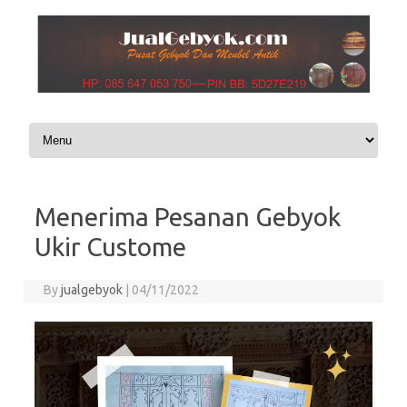
Skip to content
Menerima Pesanan Gebyok
Ukir Custome
By
jualgebyok
|
04/11/2022