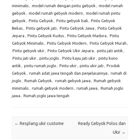
minimalis
,
model rumah dengan pintu gebyok
,
model rumah
gebyok
,
model rumah gebyok modern
,
model rumah pintu
gebyok
,
Pintu Gebyok
,
Pintu gebyok bali
,
Pintu Gebyok
Bekas
,
Pintu gebyok jati
,
Pintu Gebyok Jawa
,
Pintu Gebyok
Jepara
,
Pintu Gebyok Kudus
,
Pintu Gebyok Madura
,
Pintu
Gebyok Minimalis
,
Pintu Gebyok Modern
,
Pintu Gebyok Murah
,
Pintu gebyok ukir
,
Pintu Gebyok Ukir Jepara
,
pintu jati antik
,
Pintu jati ukir
,
pintu joglo
,
Pintu kayu jati ukir
,
pintu kuno
antik
,
pintu rumah joglo
,
Pintu ukir
,
pintu ukir jati
,
Produk
Gebyok
,
rumah adat jawa tengah dan penjelasannya
,
rumah di
joglo
,
Rumah Gebyok
,
rumah gebyok jawa
,
Rumah gebyok
minimalis
,
rumah gebyok modern
,
rumah jawa
,
Rumah joglo
jawa
,
Rumah joglo jawa tengah
Post navigation
←
Resplang ukir custome
Ready Gebyok Polos dan
Ukir
→