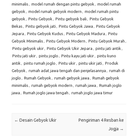
minimalis
,
model rumah dengan pintu gebyok
,
model rumah
gebyok
,
model rumah gebyok modern
,
model rumah pintu
gebyok
,
Pintu Gebyok
,
Pintu gebyok bali
,
Pintu Gebyok
Bekas
,
Pintu gebyok jati
,
Pintu Gebyok Jawa
,
Pintu Gebyok
Jepara
,
Pintu Gebyok Kudus
,
Pintu Gebyok Madura
,
Pintu
Gebyok Minimalis
,
Pintu Gebyok Modern
,
Pintu Gebyok Murah
,
Pintu gebyok ukir
,
Pintu Gebyok Ukir Jepara
,
pintu jati antik
,
Pintu jati ukir
,
pintu joglo
,
Pintu kayu jati ukir
,
pintu kuno
antik
,
pintu rumah joglo
,
Pintu ukir
,
pintu ukir jati
,
Produk
Gebyok
,
rumah adat jawa tengah dan penjelasannya
,
rumah di
joglo
,
Rumah Gebyok
,
rumah gebyok jawa
,
Rumah gebyok
minimalis
,
rumah gebyok modern
,
rumah jawa
,
Rumah joglo
jawa
,
Rumah joglo jawa tengah
,
rumah joglo jawa timur
Post navigation
←
Desain Gebyok Ukir
Pengiriman 4 Resban ke
Jogja
→