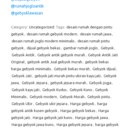
@rumahjogloantik
@gebyoklawasan
Category:
Uncategorized
Tags:
desain rumah dengan pintu
gebyok
,
desain rumah gebyok modern
,
desain rumah jawa
,
desain rumah joglo modern minimalis
,
desain rumah pintu
gebyok
,
dijual gebyok bekas
,
gambar rumah joglo
,
Gebyok
,
Gebyok Antik
,
Gebyok antik gebyok murah
,
Gebyok Antik Jati
Original
,
gebyok antik Jual gebyok murah
,
gebyok bekas
harga gebyok minimalis
,
Gebyok bekas murah
,
Gebyok dijual
,
Gebyok Jati
,
gebyok jati murah pintu ukiran kayu jati
,
Gebyok
jawa
,
Gebyok Jepara
,
gebyok jepara murah
,
Gebyok jogja
,
Gebyok kayu jati
,
Gebyok Kudus
,
Gebyok Kuno
,
Gebyok
Minimalis
,
Gebyok modern
,
Gebyok Murah
,
Gebyok pintu
,
Gebyok Ukir
,
Gebyok ukir jepara
,
Harga gebyok
,
harga
gebyok antik kusen gebyok
,
Harga gebyok bekas
,
Harga
gebyok jati
,
Harga gebyok jati kuno
,
Harga gebyok jawa
,
Harga gebyok jawa kuno
,
Harga gebyok jepara
,
harga gebyok