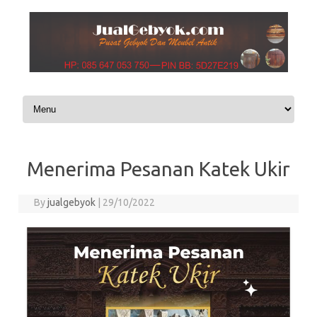
Skip to content
Menerima Pesanan Katek Ukir
By
jualgebyok
|
29/10/2022