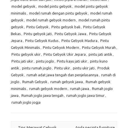
model gebyok
,
model pintu gebyok
,
model pintu gebyok
minimalis
,
model rumah dengan pintu gebyok
,
model rumah
gebyok
,
model rumah gebyok modern
,
model rumah pintu
gebyok
,
Pintu Gebyok
,
Pintu gebyok bali
,
Pintu Gebyok
Bekas
,
Pintu gebyok jati
,
Pintu Gebyok Jawa
,
Pintu Gebyok
Jepara
,
Pintu Gebyok Kudus
,
Pintu Gebyok Madura
,
Pintu
Gebyok Minimalis
,
Pintu Gebyok Modern
,
Pintu Gebyok Murah
,
Pintu gebyok ukir
,
Pintu Gebyok Ukir Jepara
,
pintu jati antik
,
Pintu jati ukir
,
pintu joglo
,
Pintu kayu jati ukir
,
pintu kuno
antik
,
pintu rumah joglo
,
Pintu ukir
,
pintu ukir jati
,
Produk
Gebyok
,
rumah adat jawa tengah dan penjelasannya
,
rumah di
joglo
,
Rumah Gebyok
,
rumah gebyok jawa
,
Rumah gebyok
minimalis
,
rumah gebyok modern
,
rumah jawa
,
Rumah joglo
jawa
,
Rumah joglo jawa tengah
,
rumah joglo jawa timur
,
rumah joglo jogja
Post navigation
←
Tips Merawat Gebyok
Anda pecinta furniture