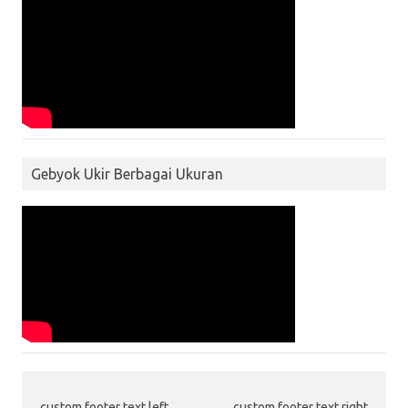
Gebyok Ukir Berbagai Ukuran
custom footer text left
custom footer text right