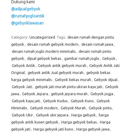
Dukung kami
@adijualgebyok
@rumahjogloantik
@gebyoklawasan
Category:
Uncategorized
Tags:
desain rumah dengan pintu
gebyok
,
desain rumah gebyok modern
,
desain rumah jawa
,
desain rumah joglo modern minimalis
,
desain rumah pintu
gebyok
,
dijual gebyok bekas
,
gambar rumah joglo
,
Gebyok
,
Gebyok Antik
,
Gebyok antik gebyok murah
,
Gebyok Antik Jati
Original
,
gebyok antik Jual gebyok murah
,
gebyok bekas
harga gebyok minimalis
,
Gebyok bekas murah
,
Gebyok dijual
,
Gebyok Jati
,
gebyok jati murah pintu ukiran kayu jati
,
Gebyok
jawa
,
Gebyok Jepara
,
gebyok jepara murah
,
Gebyok jogja
,
Gebyok kayu jati
,
Gebyok Kudus
,
Gebyok Kuno
,
Gebyok
Minimalis
,
Gebyok modern
,
Gebyok Murah
,
Gebyok pintu
,
Gebyok Ukir
,
Gebyok ukir jepara
,
Harga gebyok
,
harga
gebyok antik kusen gebyok
,
Harga gebyok bekas
,
Harga
gebyok jati
,
Harga gebyok jati kuno
,
Harga gebyok jawa
,